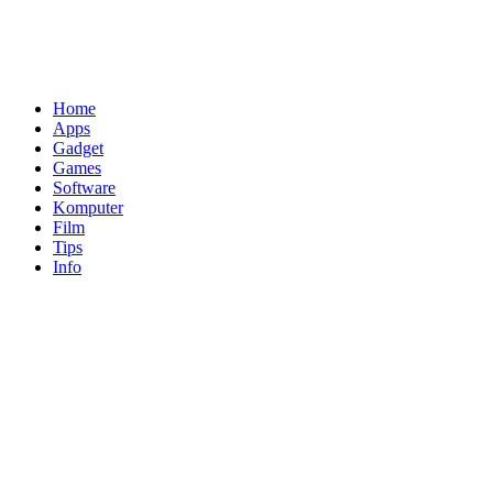
Home
Apps
Gadget
Games
Software
Komputer
Film
Tips
Info