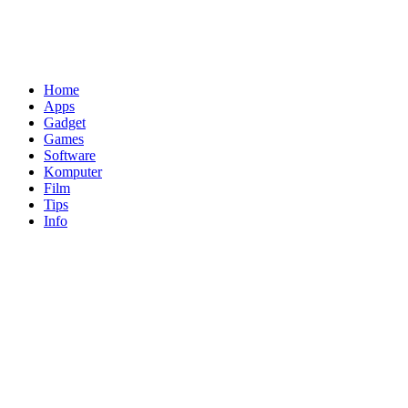
Home
Apps
Gadget
Games
Software
Komputer
Film
Tips
Info