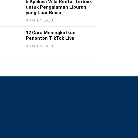
5 Aplikasi Villa Rental Terbaik
untuk Pengalaman Liburan
yang Luar Biasa
3 TAHUN LALU
12 Cara Meningkatkan
Penonton TikTok Live
3 TAHUN LALU