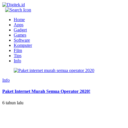
Home
Apps
Gadget
Games
Software
Komputer
Film
Tips
Info
Info
Paket Internet Murah Semua Operator 2020!
6 tahun lalu