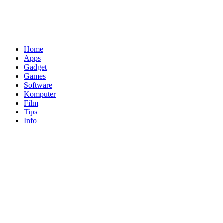
Home
Apps
Gadget
Games
Software
Komputer
Film
Tips
Info