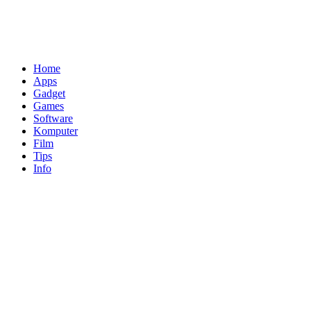
Home
Apps
Gadget
Games
Software
Komputer
Film
Tips
Info